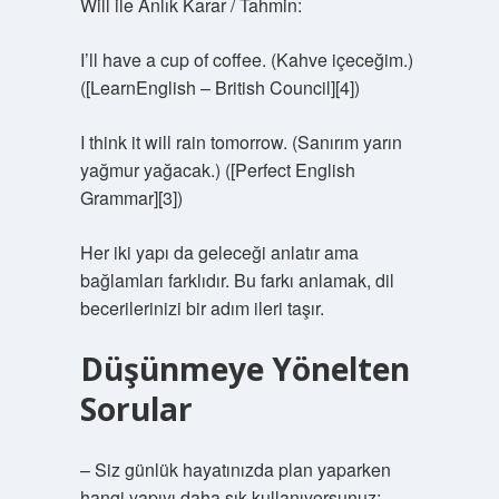
Will ile Anlık Karar / Tahmin:
I’ll have a cup of coffee. (Kahve içeceğim.)
([LearnEnglish – British Council][4])
I think it will rain tomorrow. (Sanırım yarın
yağmur yağacak.) ([Perfect English
Grammar][3])
Her iki yapı da geleceği anlatır ama
bağlamları farklıdır. Bu farkı anlamak, dil
becerilerinizi bir adım ileri taşır.
Düşünmeye Yönelten
Sorular
– Siz günlük hayatınızda plan yaparken
hangi yapıyı daha sık kullanıyorsunuz: