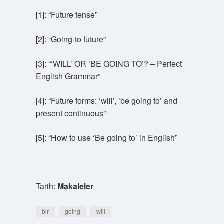
[1]: “Future tense”
[2]: “Going-to future”
[3]: “‘WILL’ OR ‘BE GOING TO’? – Perfect
English Grammar”
[4]: “Future forms: ‘will’, ‘be going to’ and
present continuous”
[5]: “How to use ‘Be going to’ in English”
Tarih:
Makaleler
bir
going
will