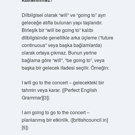
Kullanılmaz?
Dilbilgisel olarak “will” ve “going to” ayrı
geleceğe atıfta bulunan yapı taşlarıdır.
Birleşik bir “will be going to” kalıbı
dilbilgisinde genellikle arka üçleme (“future
continuous” veya başka bağlamlarda)
olarak ortaya çıkmaz. Bunun yerine
bağlama göre “will”, “be going to”, veya
başka bir gelecek ifadesi seçilir. Örneğin:
I will go to the concert – gelecekteki bir
tahmin veya karar. ([Perfect English
Grammar][3])
I am going to go to the concert –
planlanmış bir etkinlik. ([britishcouncil.in]
[5])