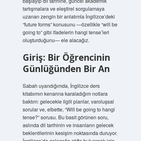
başlayıp dil tarihine, güncel akademik
tartışmalara ve eleştirel sorgulamaya
uzanan zengin bir anlatımla İngilizce’deki
“future forms” konusunu —özellikle “will be
going to” gibi ifadelerin hangi tense’leri
oluşturduğunu— ele alacağız.
Giriş: Bir Öğrencinin
Günlüğünden Bir An
Sabah uyandığımda, İngilizce ders
kitabımın kenarına karaladığım notlara
baktım: gelecekle ilgili planlar, varoluşsal
sorular ve, elbette, “Will be going to hangi
tense?” sorusu. Bu basit görünen soru,
aslında dil tarihinin ve insanların gelecek
beklentilerinin kesişim noktasında duruyor.
İngilizce’de geleceğe atıfta bulunmak için