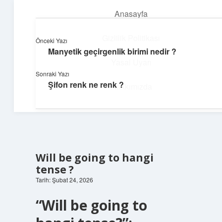
Anasayfa
menüyü
aç
Gizlilik Politikası
Önceki Yazı
Manyetik geçirgenlik birimi nedir ?
Günlük Notlar
Yasal Uyarı
Sonraki Yazı
Günlük yaşama tat katan küçük bilgiler.
Şifon renk ne renk ?
Hakkımızda
Will be going to hangi
tense ?
Tarih: Şubat 24, 2026
“Will be going to