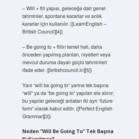
– Will + fiil yapısı, geleceğe dair genel
tahminler, spontane kararlar ve anlık
kararlar için kullanılır. ([LearnEnglish –
British Council][4])
– Be going to + fiilin temel hali, daha
önceden yapılmış planları, niyetleri veya
mevcut duruma dayalı güçlü tahminleri
ifade eder. ([britishcouncil.in][5])
Yani “will be going to” yerine tek başına
“will” ya da “be going to” yapıları ele alınır;
bu yapılar geleceği anlatan iki ayrı “future
form” olarak kabul edilir. ([Perfect English
Grammar][3])
Neden “Will Be Going To” Tek Başına