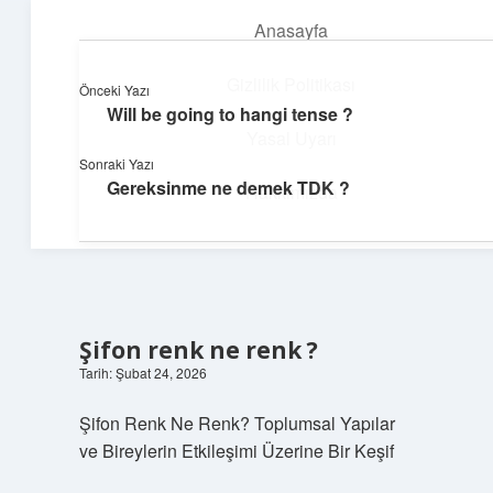
Anasayfa
menüyü
aç
Gizlilik Politikası
Önceki Yazı
Will be going to hangi tense ?
Günlük Notlar
Yasal Uyarı
Sonraki Yazı
Günlük yaşama tat katan küçük bilgiler.
Gereksinme ne demek TDK ?
Hakkımızda
Şifon renk ne renk ?
Tarih: Şubat 24, 2026
Şifon Renk Ne Renk? Toplumsal Yapılar
ve Bireylerin Etkileşimi Üzerine Bir Keşif