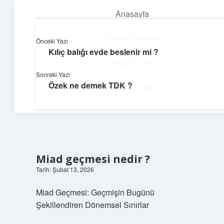
Anasayfa
menüyü
aç
Gizlilik Politikası
Önceki Yazı
Kılıç balığı evde beslenir mi ?
Günlük Notlar
Yasal Uyarı
Sonraki Yazı
Günlük yaşama tat katan küçük bilgiler.
Özek ne demek TDK ?
Hakkımızda
Miad geçmesi nedir ?
Tarih: Şubat 13, 2026
Miad Geçmesi: Geçmişin Bugünü
Şekillendiren Dönemsel Sınırlar