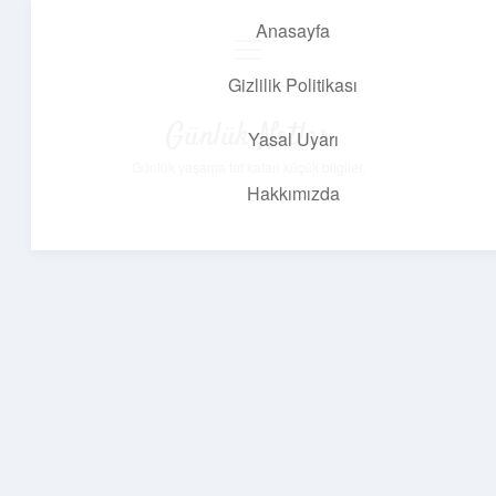
Anasayfa
menüyü
aç
Gizlilik Politikası
Günlük Notlar
Yasal Uyarı
Günlük yaşama tat katan küçük bilgiler.
Hakkımızda