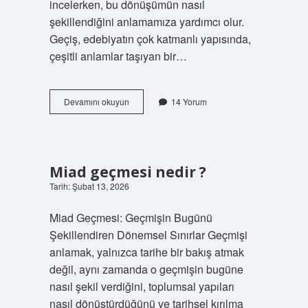
incelerken, bu dönüşümün nasıl
şekillendiğini anlamamıza yardımcı olur.
Geçiş, edebiyatın çok katmanlı yapısında,
çeşitli anlamlar taşıyan bir…
Geçiş
Devamını okuyun
14 Yorum
önceliği
neye
göre
?
Miad geçmesi nedir ?
Tarih: Şubat 13, 2026
Miad Geçmesi: Geçmişin Bugünü
Şekillendiren Dönemsel Sınırlar Geçmişi
anlamak, yalnızca tarihe bir bakış atmak
değil, aynı zamanda o geçmişin bugüne
nasıl şekil verdiğini, toplumsal yapıları
nasıl dönüştürdüğünü ve tarihsel kırılma