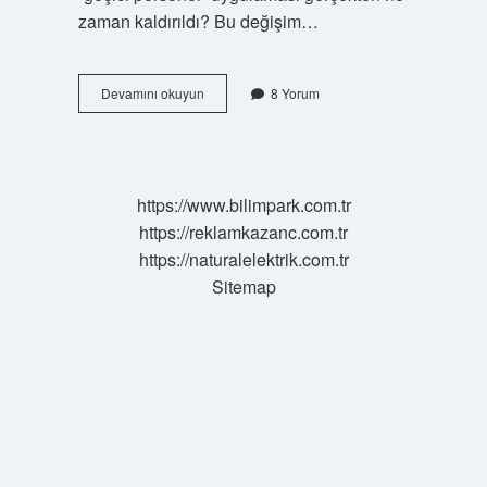
zaman kaldırıldı? Bu değişim…
Geçici
Devamını okuyun
8 Yorum
personel
ne
zaman
kaldırıldı
?
https://www.bilimpark.com.tr
https://reklamkazanc.com.tr
https://naturalelektrik.com.tr
Sitemap