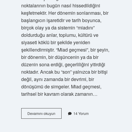
noktalarının bugün nasıl hissedildiğini
keşfetmektir. Her dönemin sonlanması, bir
başlangıcın işaretidir ve tarih boyunca,
birçok olay ya da sistemin “miadını”
doldurduğu anlar, toplumu, kültürü ve
siyaseti köklü bir şekilde yeniden
şekillendirmiştir. “Miad geçmesi”, bir şeyin,
bir dönemin, bir düşüncenin ya da bir
düzenin sona erdiği, geçerliliğini yitirdiği
noktadır. Ancak bu “son” yalnızca bir bitişi
değil, aynı zamanda bir devrimi, bir
dönüşümü de simgeler. Miad geçmesi,
tarihsel bir kavram olarak zamanın…
Miad
Devamını okuyun
14 Yorum
geçmesi
nedir
?