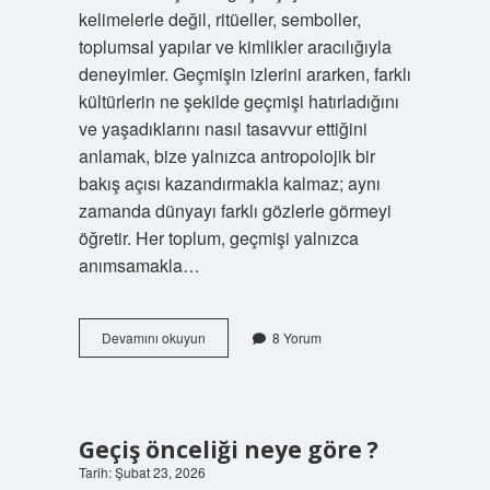
kelimelerle değil, ritüeller, semboller,
toplumsal yapılar ve kimlikler aracılığıyla
deneyimler. Geçmişin izlerini ararken, farklı
kültürlerin ne şekilde geçmişi hatırladığını
ve yaşadıklarını nasıl tasavvur ettiğini
anlamak, bize yalnızca antropolojik bir
bakış açısı kazandırmakla kalmaz; aynı
zamanda dünyayı farklı gözlerle görmeyi
öğretir. Her toplum, geçmişi yalnızca
anımsamakla…
Geçmiş
Devamını okuyun
8 Yorum
zaman
olduğunu
nasıl
anlarız
?
Geçiş önceliği neye göre ?
Tarih: Şubat 23, 2026