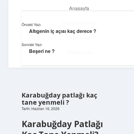
Anasayfa
menüyü
aç
Gizlilik Politikası
Önceki Yazı
Altıgenin iç açısı kaç derece ?
Günlük Notlar
Yasal Uyarı
Sonraki Yazı
Günlük yaşama tat katan küçük bilgiler.
Beşerî ne ?
Hakkımızda
Karabuğday patlağı kaç
tane yenmeli ?
Tarih: Haziran 16, 2026
Karabuğday Patlağı