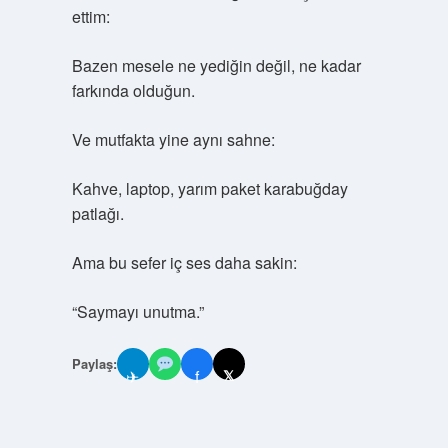
ettim:
Bazen mesele ne yediğin değil, ne kadar
farkında olduğun.
Ve mutfakta yine aynı sahne:
Kahve, laptop, yarım paket karabuğday
patlağı.
Ama bu sefer iç ses daha sakin:
“Saymayı unutma.”
Paylaş:
✈
f
𝕏