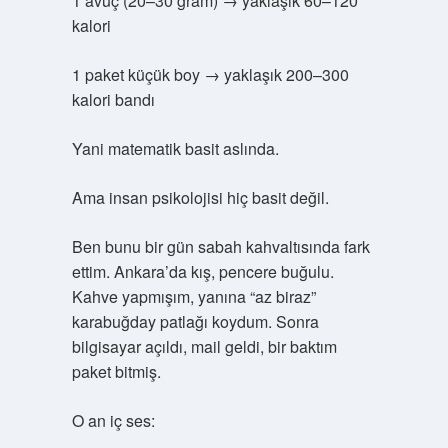
1 avuç (20–30 gram) → yaklaşık 60–120
kalori
1 paket küçük boy → yaklaşık 200–300
kalori bandı
Yani matematik basit aslında.
Ama insan psikolojisi hiç basit değil.
Ben bunu bir gün sabah kahvaltısında fark
ettim. Ankara’da kış, pencere buğulu.
Kahve yapmışım, yanına “az biraz”
karabuğday patlağı koydum. Sonra
bilgisayar açıldı, mail geldi, bir baktım
paket bitmiş.
O an iç ses: