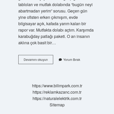
tabloları ve mutfak dolabında “bugün neyi
abartmadan yerim” sorusu. Geçen gün
yine ofisten erken çıkmışım, evde
bilgisayar açık, kafada yarım kalan bir
rapor var. Mutfakta dolabı açtım. Karşımda
karabuğday patlağı paketi. O an insanın
aklına çok basit bir…
Karabuğday
Devamını okuyun
Yorum Bırak
patlağı
kaç
tane
yenmeli
?
https://www.bilimpark.com.tr
https://reklamkazanc.com.tr
https://naturalelektrik.com.tr
Sitemap