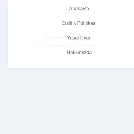
Anasayfa
menüyü
aç
Gizlilik Politikası
Günlük Notlar
Yasal Uyarı
Günlük yaşama tat katan küçük bilgiler.
Hakkımızda