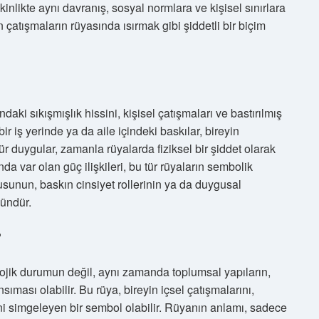
kinlikte aynı davranış, sosyal normlara ve kişisel sınırlara
an çatışmaların rüyasında ısırmak gibi şiddetli bir biçim
aki sıkışmışlık hissini, kişisel çatışmaları ve bastırılmış
bir iş yerinde ya da aile içindeki baskılar, bireyin
tür duygular, zamanla rüyalarda fiziksel bir şiddet olarak
nda var olan güç ilişkileri, bu tür rüyaların sembolik
usunun, baskın cinsiyet rollerinin ya da duygusal
kündür.
?
olojik durumun değil, aynı zamanda toplumsal yapıların,
nsıması olabilir. Bu rüya, bireyin içsel çatışmalarını,
ini simgeleyen bir sembol olabilir. Rüyanın anlamı, sadece