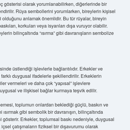
ç gösterisi olarak yorumlanabilirken, diğerlerinde bir
dirilir. Rüya sembollerini yorumlarken, bireylerin kişisel
li olduğunu anlamak önemlidir. Bu tür rüyalar, bireyin
kıları, korkuları veya isyanları dışa vuruyor olabilir.
eylerin bilinçaltında “ısırma” gibi davranışların sembolize
isinde üstlendiği işlevlerle bağlantılıdır. Erkekler ve
farklı duygusal ifadelerle şekillendirilir. Erkeklerin
iler vermeleri ve daha çok “yapısal” işlevlere
gusal ve ilişkisel bağlar kurmaya teşvik edilir.
gilemesi, toplumun onlardan beklediği güçlü, baskın ve
rini ısırmak gibi sembolik bir davranışın, bilinçaltında
ini gösterir. Erkekler, toplumsal baskı nedeniyle, duygusal
 içsel çatışmaların fiziksel bir dışavurumu olarak