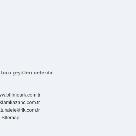
tucu çeşitleri nelerdir
ww.bilimpark.com.tr
reklamkazanc.com.tr
aturalelektrik.com.tr
Sitemap