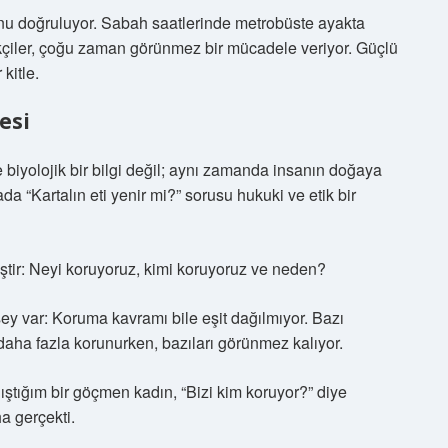
nu doğruluyor. Sabah saatlerinde metrobüste ayakta
kçiler, çoğu zaman görünmez bir mücadele veriyor. Güçlü
kitle.
esi
e biyolojik bir bilgi değil; aynı zamanda insanın doğaya
a “Kartalın eti yenir mi?” sorusu hukuki ve etik bir
tir: Neyi koruyoruz, kimi koruyoruz ve neden?
 şey var: Koruma kavramı bile eşit dağılmıyor. Bazı
daha fazla korunurken, bazıları görünmez kalıyor.
ıştığım bir göçmen kadın, “Bizi kim koruyor?” diye
a gerçekti.