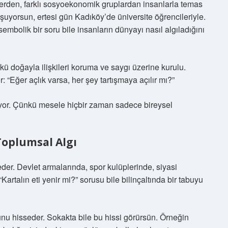
elerden, farklı sosyoekonomik gruplardan insanlarla temas
şuyorsun, ertesi gün Kadıköy’de üniversite öğrencileriyle.
 sembolik bir soru bile insanların dünyayı nasıl algıladığını
ü doğayla ilişkileri koruma ve saygı üzerine kurulu.
: “Eğer açlık varsa, her şey tartışmaya açılır mı?”
iyor. Çünkü mesele hiçbir zaman sadece bireysel
Toplumsal Algı
eder. Devlet armalarında, spor kulüplerinde, siyasi
artalın eti yenir mi?” sorusu bile bilinçaltında bir tabuyu
u hisseder. Sokakta bile bu hissi görürsün. Örneğin