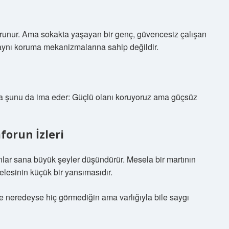
korunur. Ama sokakta yaşayan bir genç, güvencesiz çalışan
 aynı koruma mekanizmalarına sahip değildir.
nda şunu da ima eder: Güçlü olanı koruyoruz ama güçsüz
forun İzleri
nlar sana büyük şeyler düşündürür. Mesela bir martının
lesinin küçük bir yansımasıdır.
de neredeyse hiç görmediğin ama varlığıyla bile saygı