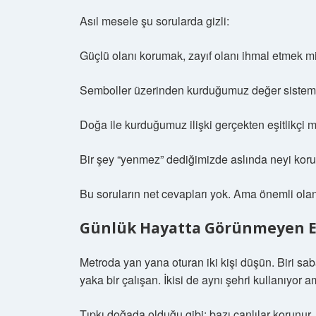
Asıl mesele şu sorularda gizli:
Güçlü olanı korumak, zayıf olanı ihmal etmek m
Semboller üzerinden kurduğumuz değer sistemi
Doğa ile kurduğumuz ilişki gerçekten eşitlikçi 
Bir şey “yenmez” dediğimizde aslında neyi kor
Bu soruların net cevapları yok. Ama önemli ola
Günlük Hayatta Görünmeyen Eşi
Metroda yan yana oturan iki kişi düşün. Biri saba
yaka bir çalışan. İkisi de aynı şehri kullanıyor 
Tıpkı doğada olduğu gibi: bazı canlılar korunur,