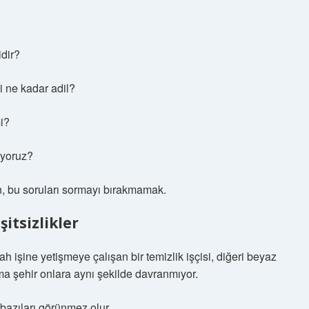
idir?
 ne kadar adil?
mi?
uyoruz?
n, bu soruları sormayı bırakmamak.
tsizlikler
h işine yetişmeye çalışan bir temizlik işçisi, diğeri beyaz
ama şehir onlara aynı şekilde davranmıyor.
 bazıları görünmez olur.