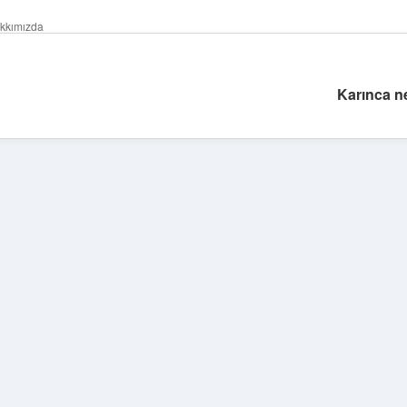
kkımızda
Karınca ne
Sidebar
vdcasino