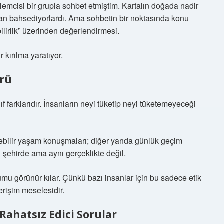
lemcisi bir grupla sohbet etmiştim. Kartalın doğada nadir
n bahsediyorlardı. Ama sohbetin bir noktasında konu
ilirlik” üzerinden değerlendirmesi.
r kırılma yaratıyor.
ürü
f farklarıdır. İnsanların neyi tüketip neyi tüketemeyeceği
ülebilir yaşam konuşmaları; diğer yanda günlük geçim
ı şehirde ama aynı gerçeklikte değil.
urumu görünür kılar. Çünkü bazı insanlar için bu sadece etik
e erişim meselesidir.
Rahatsız Edici Sorular