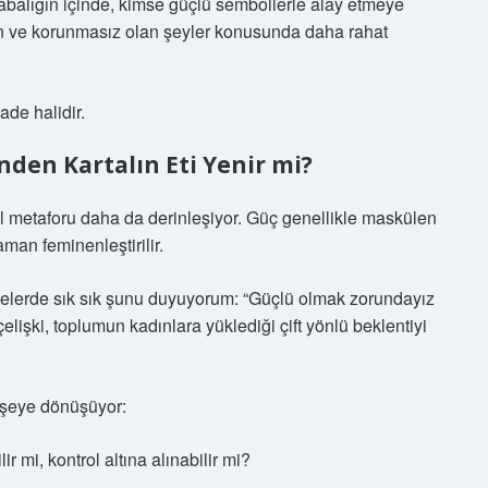
abalığın içinde, kimse güçlü sembollerle alay etmeye
n ve korunmasız olan şeyler konusunda daha rahat
ade halidir.
nden Kartalın Eti Yenir mi?
al metaforu daha da derinleşiyor. Güç genellikle maskülen
aman feminenleştirilir.
elerde sık sık şunu duyuyorum: “Güçlü olmak zorundayız
şki, toplumun kadınlara yüklediği çift yönlü beklentiyi
r şeye dönüşüyor:
r mi, kontrol altına alınabilir mi?