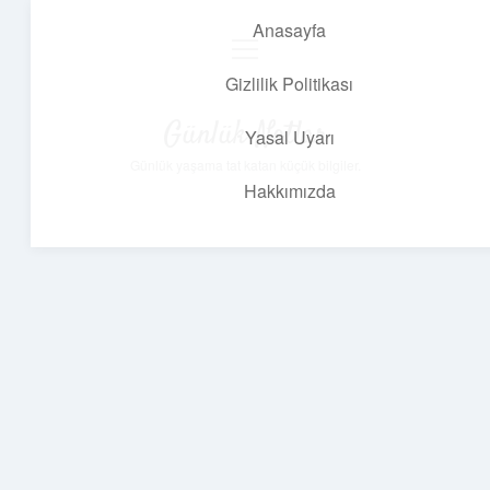
Anasayfa
menüyü
aç
Gizlilik Politikası
Günlük Notlar
Yasal Uyarı
Günlük yaşama tat katan küçük bilgiler.
Hakkımızda