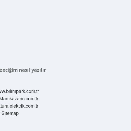
zeciğim nasıl yazılır
ww.bilimpark.com.tr
reklamkazanc.com.tr
aturalelektrik.com.tr
Sitemap