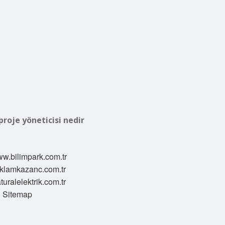
roje yöneticisi nedir
ww.bilimpark.com.tr
reklamkazanc.com.tr
aturalelektrik.com.tr
Sitemap