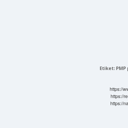
Etiket:
PMP p
https://w
https://
https://n