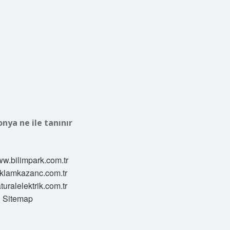
onya ne ile tanınır
ww.bilimpark.com.tr
reklamkazanc.com.tr
aturalelektrik.com.tr
Sitemap