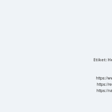
Etiket:
He
https://w
https://
https://n