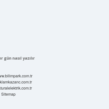
r gün nasıl yazılır
ww.bilimpark.com.tr
reklamkazanc.com.tr
aturalelektrik.com.tr
Sitemap