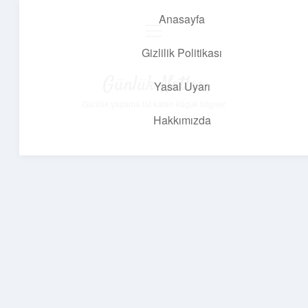
Anasayfa
menüyü
aç
Gizlilik Politikası
Günlük Notlar
Yasal Uyarı
Günlük yaşama tat katan küçük bilgiler.
Hakkımızda