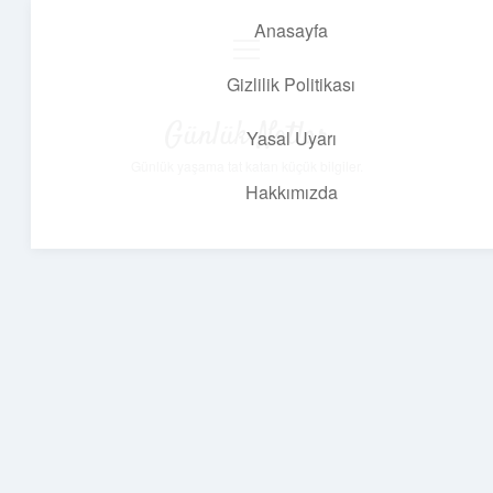
Anasayfa
menüyü
aç
Gizlilik Politikası
Günlük Notlar
Yasal Uyarı
Günlük yaşama tat katan küçük bilgiler.
Hakkımızda