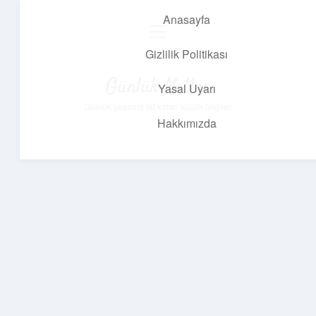
Anasayfa
menüyü
aç
Gizlilik Politikası
Günlük Notlar
Yasal Uyarı
Günlük yaşama tat katan küçük bilgiler.
Hakkımızda