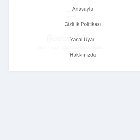
Anasayfa
menüyü
aç
Gizlilik Politikası
Günlük Notlar
Yasal Uyarı
Günlük yaşama tat katan küçük bilgiler.
Hakkımızda