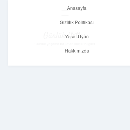
Anasayfa
menüyü
aç
Gizlilik Politikası
Günlük Notlar
Yasal Uyarı
Günlük yaşama tat katan küçük bilgiler.
Hakkımızda