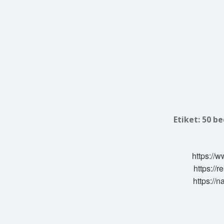
Etiket:
50 be
https://w
https://
https://n