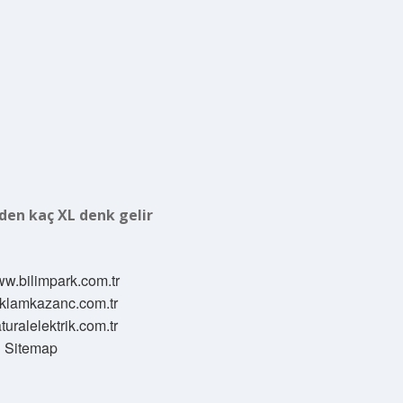
den kaç XL denk gelir
ww.bilimpark.com.tr
reklamkazanc.com.tr
aturalelektrik.com.tr
Sitemap