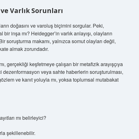
 ve Varlık Sorunları
arın doğasını ve varoluş biçimini sorgular. Peki,
 bir inşa mı? Heidegger’in varlık anlayışı, olayların
 Bir soruşturma makamı, yalnızca somut olayları değil,
kkate almak zorundadır.
, gerçekliği keşfetmeye çalışan bir metafizik arayışçıya
çi dezenformasyon veya sahte haberlerin soruşturulması,
k, gözlem ve kanıt yoluyla mı, yoksa toplumsal mutabakat
yıtları mı belirleyici?
la şekillenebilir.