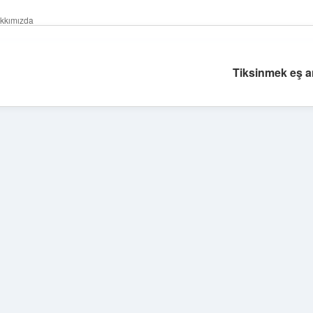
kkımızda
Tiksinmek eş an
Sidebar
vdcasino