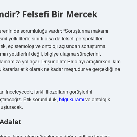
ir? Felsefi Bir Mercek
erenin de sorumluluğu vardır: “Soruşturma makamı
 yetkililerle sınırlı olsa da felsefi perspektiften
Etik, epistemoloji ve ontoloji açısından soruşturma
 yetkilerini değil, bilgiye ulaşma süreçlerini,
lamamıza yol açar. Düşünelim: Bir olayı araştırırken, kim
u kararlar etik olarak ne kadar meşrudur ve gerçekliği ne
 inceleyecek; farklı filozofların görüşlerini
ştireceğiz. Etik sorumluluk,
bilgi kuramı
ve ontolojik
oluşturacak.
 Adalet
nde, karar alma süreçlerinin doğru, adil ve tarafsız