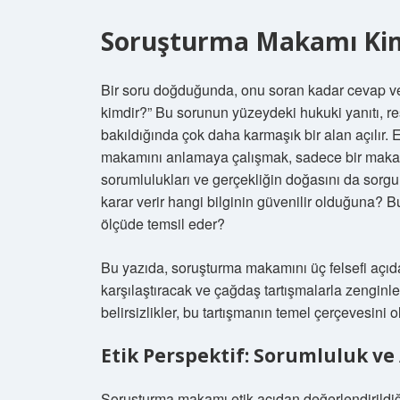
Soruşturma Makamı Kimd
Bir soru doğduğunda, onu soran kadar cevap v
kimdir?” Bu sorunun yüzeydeki hukuki yanıtı, resmi
bakıldığında çok daha karmaşık bir alan açılır. 
makamını anlamaya çalışmak, sadece bir makamın
sorumlulukları ve gerçekliğin doğasını da sorgu
karar verir hangi bilginin güvenilir olduğuna? B
ölçüde temsil eder?
Bu yazıda, soruşturma makamını üç felsefi açıdan
karşılaştıracak ve çağdaş tartışmalarla zenginle
belirsizlikler, bu tartışmanın temel çerçevesini 
Etik Perspektif: Sorumluluk ve
Soruşturma makamı etik açıdan değerlendirildiği