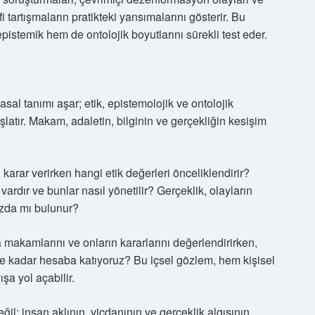
 tartışmaların pratikteki yansımalarını gösterir. Bu
stemik hem de ontolojik boyutlarını sürekli test eder.
al tanımı aşar; etik, epistemolojik ve ontolojik
şlatır. Makam, adaletin, bilginin ve gerçekliğin kesişim
karar verirken hangi etik değerleri önceliklendirir?
vardır ve bunlar nasıl yönetilir? Gerçeklik, olayların
ızda mı bulunur?
 makamlarını ve onların kararlarını değerlendirirken,
ne kadar hesaba katıyoruz? Bu içsel gözlem, hem kişisel
a yol açabilir.
il; insan aklının, vicdanının ve gerçeklik algısının