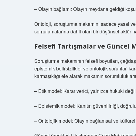
– Olayın bağlamı: Olayın meydana geldiği koşulla
Ontoloji, soruşturma makamını sadece yasal veya 
sorgulamalarına dahil olan bir düşünsel aktör hal
Felsefi Tartışmalar ve Güncel 
Soruşturma makamının felsefi boyutları, çağdaş hu
epistemik belirsizlikler ve ontolojik sorunlar, ka
karmaşıklığı ele alarak makamın sorumluluklarını
– Etik model: Karar verici, yalnızca hukuki değil
– Epistemik model: Kanıtın güvenilirliği, doğruluk 
– Ontolojik model: Olayın bağlamsal ve kültüre
Güncel örnekler: Uluslararası Ceza Mahkemesi 