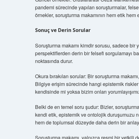
pandemi sürecinde yapılan soruşturmalar, felsefi
örnekler, soruşturma makamının hem etik hem epi
Sonuç ve Derin Sorular
Soruşturma makamı kimdir sorusu, sadece bir yas
perspektiflerden derin bir felsefi sorgulamayı ba
noktasında durur.
Okura bırakılan sorular: Bir soruşturma makamı, 
Bilgiye erişim sürecinde hangi epistemik riskler 
kendisinde mi yoksa bizim onları yorumlayışım
Belki de en temel soru şudur: Bizler, soruşturma
kendi etik, epistemik ve ontolojik duruşumuzu 
hem de toplumsal düzeyde daha derin bir anlayış
Soruşturma makamı, yalnızca resmi bir yetkili değ