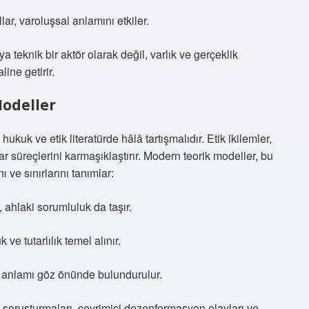
r, varoluşsal anlamını etkiler.
teknik bir aktör olarak değil, varlık ve gerçeklik
ine getirir.
Modeller
kuk ve etik literatürde hâlâ tartışmalıdır. Etik ikilemler,
rar süreçlerini karmaşıklaştırır. Modern teorik modeller, bu
 ve sınırlarını tanımlar:
, ahlaki sorumluluk da taşır.
ve tutarlılık temel alınır.
l anlamı göz önünde bulundurulur.
soruşturmaları, çevrimiçi dezenformasyon olayları ve