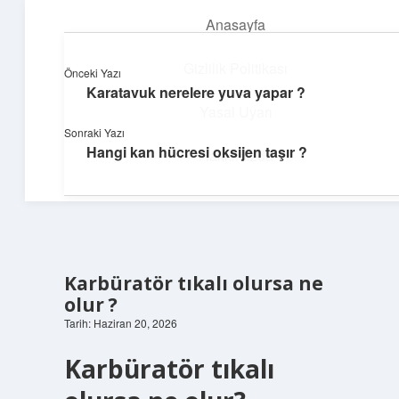
Anasayfa
menüyü
aç
Gizlilik Politikası
Önceki Yazı
Karatavuk nerelere yuva yapar ?
Günlük Notlar
Yasal Uyarı
Sonraki Yazı
Günlük yaşama tat katan küçük bilgiler.
Hangi kan hücresi oksijen taşır ?
Hakkımızda
Karbüratör tıkalı olursa ne
olur ?
Tarih: Haziran 20, 2026
Karbüratör tıkalı