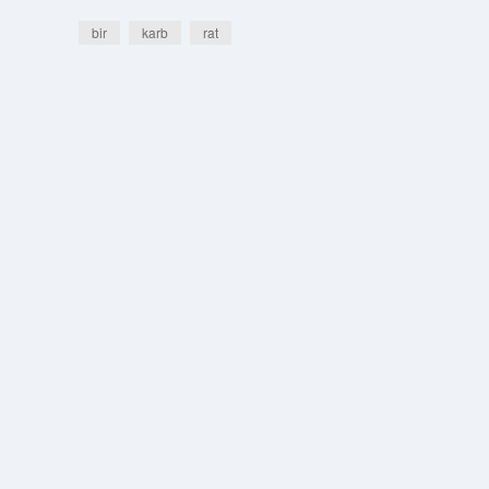
bir
karb
rat