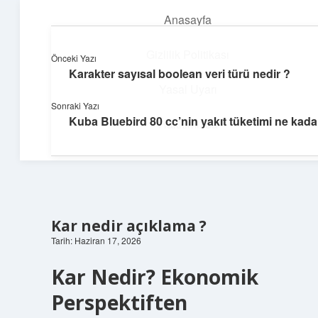
Anasayfa
menüyü
aç
Gizlilik Politikası
Önceki Yazı
Karakter sayısal boolean veri türü nedir ?
Günlük Notlar
Yasal Uyarı
Sonraki Yazı
Günlük yaşama tat katan küçük bilgiler.
Kuba Bluebird 80 cc’nin yakıt tüketimi ne kada
Hakkımızda
Kar nedir açıklama ?
Tarih: Haziran 17, 2026
Kar Nedir? Ekonomik
Perspektiften