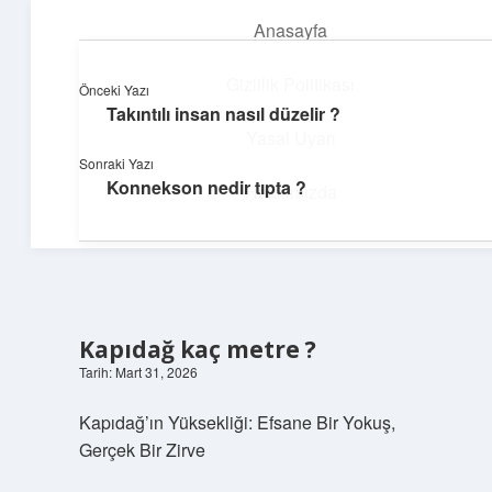
Anasayfa
menüyü
aç
Gizlilik Politikası
Önceki Yazı
Takıntılı insan nasıl düzelir ?
Günlük Notlar
Yasal Uyarı
Sonraki Yazı
Günlük yaşama tat katan küçük bilgiler.
Konnekson nedir tıpta ?
Hakkımızda
Kapıdağ kaç metre ?
Tarih: Mart 31, 2026
Kapıdağ’ın Yüksekliği: Efsane Bir Yokuş,
Gerçek Bir Zirve