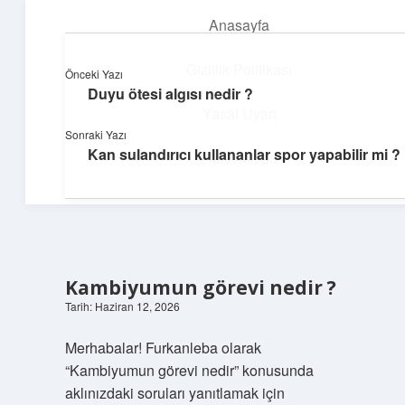
Anasayfa
menüyü
aç
Gizlilik Politikası
Önceki Yazı
Duyu ötesi algısı nedir ?
Günlük Notlar
Yasal Uyarı
Sonraki Yazı
Günlük yaşama tat katan küçük bilgiler.
Kan sulandırıcı kullananlar spor yapabilir mi ?
Hakkımızda
Kambiyumun görevi nedir ?
Tarih: Haziran 12, 2026
Merhabalar! Furkanleba olarak
“Kambiyumun görevi nedir” konusunda
aklınızdaki soruları yanıtlamak için