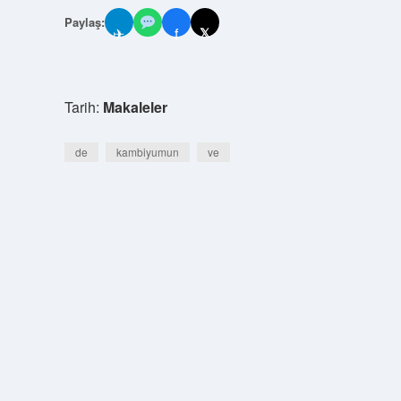
Paylaş:
✈
f
𝕏
Tarih:
Makaleler
de
kambiyumun
ve