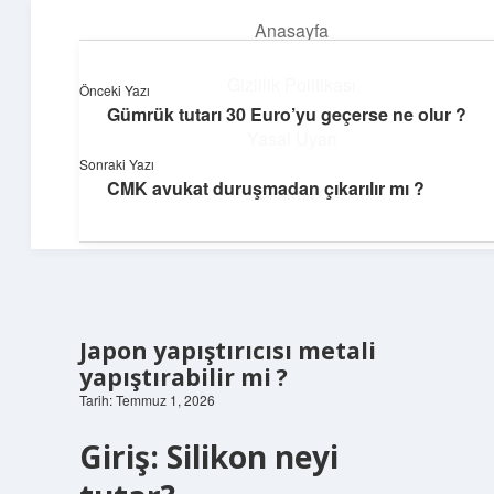
Anasayfa
menüyü
aç
Gizlilik Politikası
Önceki Yazı
Gümrük tutarı 30 Euro’yu geçerse ne olur ?
Günlük Notlar
Yasal Uyarı
Sonraki Yazı
Günlük yaşama tat katan küçük bilgiler.
CMK avukat duruşmadan çıkarılır mı ?
Hakkımızda
Japon yapıştırıcısı metali
yapıştırabilir mi ?
Tarih: Temmuz 1, 2026
Giriş: Silikon neyi