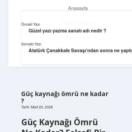
Anasayfa
menüyü
aç
Gizlilik Politikası
Önceki Yazı
Güzel yazı yazma sanatı adı nedir ?
Günlük Notlar
Yasal Uyarı
Sonraki Yazı
Günlük yaşama tat katan küçük bilgiler.
Atatürk Çanakkale Savaşı’ndan sonra ne yaptı
Hakkımızda
Güç kaynağı ömrü ne kadar
?
Tarih: Mart 20, 2026
Güç Kaynağı Ömrü