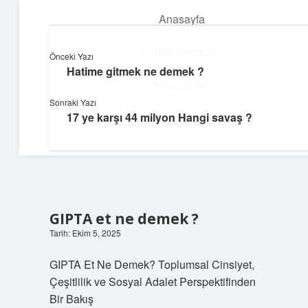
Anasayfa
menüyü
aç
Gizlilik Politikası
Önceki Yazı
Hatime gitmek ne demek ?
Günlük Notlar
Yasal Uyarı
Sonraki Yazı
Günlük yaşama tat katan küçük bilgiler.
17 ye karşı 44 milyon Hangi savaş ?
Hakkımızda
GIPTA et ne demek ?
Tarih: Ekim 5, 2025
GIPTA Et Ne Demek? Toplumsal Cinsiyet,
Çeşitlilik ve Sosyal Adalet Perspektifinden
Bir Bakış