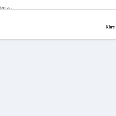
kkımızda
Kitre
Sidebar
vdcasino