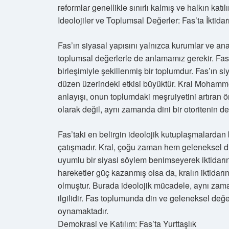
reformlar genellikle sınırlı kalmış ve halkın katı
Ideolojiler ve Toplumsal Değerler: Fas’ta İktid
Fas’ın siyasal yapısını yalnızca kurumlar ve an
toplumsal değerlerle de anlamamız gerekir. Fas,
birleşimiyle şekillenmiş bir toplumdur. Fas’ın si
düzen üzerindeki etkisi büyüktür. Kral Mohammed
anlayışı, onun toplumdaki meşruiyetini artıran ön
olarak değil, aynı zamanda dini bir otoritenin 
Fas’taki en belirgin ideolojik kutuplaşmalardan 
çatışmadır. Kral, çoğu zaman hem geleneksel din
uyumlu bir siyasi söylem benimseyerek iktidarını
hareketler güç kazanmış olsa da, kralın iktidarın
olmuştur. Burada ideolojik mücadele, aynı zam
ilgilidir. Fas toplumunda din ve geleneksel değerle
oynamaktadır.
Demokrasi ve Katılım: Fas’ta Yurttaşlık