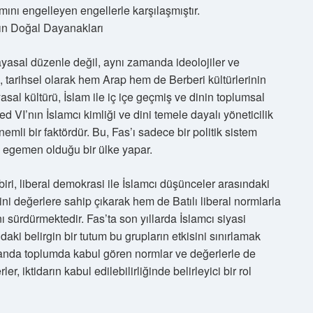
lımını engelleyen engellerle karşılaşmıştır.
arın Doğal Dayanakları
ayasal düzenle değil, aynı zamanda ideolojiler ve
 tarihsel olarak hem Arap hem de Berberi kültürlerinin
yasal kültürü, İslam ile iç içe geçmiş ve dinin toplumsal
 VI’nın İslamcı kimliği ve dini temele dayalı yöneticilik
emli bir faktördür. Bu, Fas’ı sadece bir politik sistem
de egemen olduğu bir ülke yapar.
biri, liberal demokrasi ile İslamcı düşünceler arasındaki
i değerlere sahip çıkarak hem de Batılı liberal normlarla
 sürdürmektedir. Fas’ta son yıllarda İslamcı siyasi
daki belirgin bir tutum bu grupların etkisini sınırlamak
anda toplumda kabul gören normlar ve değerlerle de
r, iktidarın kabul edilebilirliğinde belirleyici bir rol