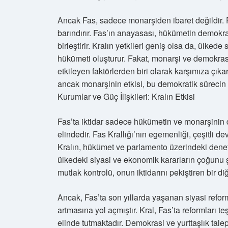
Ancak Fas, sadece monarşiden ibaret değildir. F
barındırır. Fas’ın anayasası, hükümetin demokrati
birleştirir. Kralın yetkileri geniş olsa da, ülked
hükümeti oluşturur. Fakat, monarşi ve demokrasi
etkileyen faktörlerden biri olarak karşımıza çıkar
ancak monarşinin etkisi, bu demokratik sürecin s
Kurumlar ve Güç İlişkileri: Kralın Etkisi
Fas’ta iktidar sadece hükümetin ve monarşinin 
elindedir. Fas Krallığı’nın egemenliği, çeşitli de
Kralın, hükümet ve parlamento üzerindeki deneti
ülkedeki siyasi ve ekonomik kararların çoğunu şe
mutlak kontrolü, onun iktidarını pekiştiren bir di
Ancak, Fas’ta son yıllarda yaşanan siyasi refo
artmasına yol açmıştır. Kral, Fas’ta reformları 
elinde tutmaktadır. Demokrasi ve yurttaşlık tale