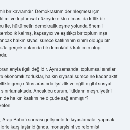
emli bir kavramdır. Demokrasinin derinleşmesi için
ılımı ve toplumsal düzeyde etkin olması da kritik bir
mu ile, hükümetin demokratikleşme yolunda önemli
sembolik kalmış, kapsayıcı ve eşitlikçi bir toplum inşa
ancak halkın siyasi sürece katılımının sınırlı olduğu bir
’ta gerçek anlamda bir demokratik katılımın olup
dır.
 oranlarıyla ilgili değildir. Aynı zamanda, toplumsal sınıflar
 ve ekonomik zorluklar, halkın siyasal sürece ne kadar aktif
zellikle genç nüfus arasında işsizlik ve eğitim gibi sosyal
ni sınırlamaktadır. Ancak bu durum, iktidarın meşruiyetini
n de halkın katılımı ne ölçüde sağlanmıştır?
keleri
in, Arap Baharı sonrası gelişmelerle kıyaslamalar yapmak
lerle karşılaştırıldığında, monarşisini ve reformist