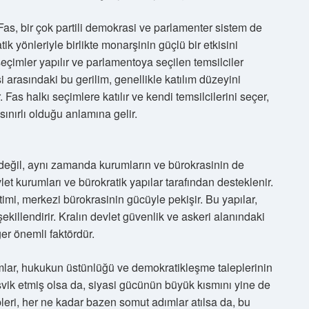
as, bir çok partili demokrasi ve parlamenter sistem de
k yönleriyle birlikte monarşinin güçlü bir etkisini
e seçimler yapılır ve parlamentoya seçilen temsilciler
 arasındaki bu gerilim, genellikle katılım düzeyini
. Fas halkı seçimlere katılır ve kendi temsilcilerini seçer,
ınırlı olduğu anlamına gelir.
değil, aynı zamanda kurumların ve bürokrasinin de
vlet kurumları ve bürokratik yapılar tarafından desteklenir.
mi, merkezi bürokrasinin gücüyle pekişir. Bu yapılar,
killendirir. Kralın devlet güvenlik ve askeri alanındaki
ğer önemli faktördür.
rmlar, hukukun üstünlüğü ve demokratikleşme taleplerinin
teşvik etmiş olsa da, siyasi gücünün büyük kısmını yine de
pleri, her ne kadar bazen somut adımlar atılsa da, bu