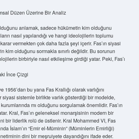
umsal Düzen Üzerine Bir Analiz
e olduğunu anlamak, sadece hükümetin kim olduğunu
mların nasıl yapılandığı ve hangi ideolojilerin toplumu
 karar vermekten çok daha fazla şeyi içerir. Fas’ın siyasi
rin kim olduğunu sormakla sınırlı değildir. Bu sorunun
jilerin birbiriyle nasıl etkileşime girdiği yatar. Peki, Fas’ı
ki İnce Çizgi
ve 1956’dan bu yana Fas Krallığı olarak varlığını
 siyasi sistemle birlikte varlık gösterdiği bir modelde,
er kurumlarında mı olduğunu sorgulamak önemlidir. Fas’ın
atar. Kral, Fas’ın geleneksel monarşisinin modern bir
ni bir liderlik rolü de üstlenir. Kral Mohammed VI, Fas
nda İslam’ın “Emir el-Müminin” (Müminlerin Emirliği)
netiminin dini bir meşruiyete dayandığını ifade eder.