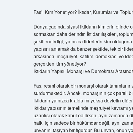
Fas’ı Kim Yönetiyor? İktidar, Kurumlar ve Topl
Dünya çapında siyasi iktidarın kimlerin elind
sormaktan daha derindir. İktidar ilişkileri, toplu
şekillendirdiği, yalnızca liderlerin kim olduğuna
yapısını anlamak da benzer şekilde, tek bir lide
arkasında, meşruiyet, katılım, demokrasi ve ideolo
gerçekten kim yönetiyor?
İktidarın Yapısı: Monarşi ve Demokrasi Arasında
Fas, resmi olarak bir monarşi olarak tanımlanır 
sürdürmektedir. Ancak, monarşinin çok partili bir
iktidarın yalnızca kralda mı yoksa devletin diğ
iktidar yapısının temelinde meşruiyet kavramı y
uzantısı olarak kabul edilirken, aynı zamanda di
halkı için sadece bir hükümdar değil, aynı zama
unvanını taşıyan bir figürdür. Bu unvan, onun yö