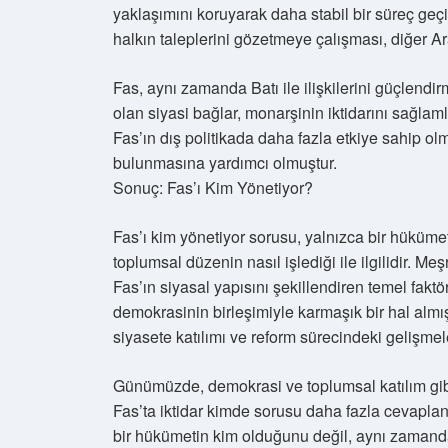
yaklaşımını koruyarak daha stabil bir süreç geçir
halkın taleplerini gözetmeye çalışması, diğer Ar
Fas, aynı zamanda Batı ile ilişkilerini güçlendi
olan siyasi bağlar, monarşinin iktidarını sağlaml
Fas’ın dış politikada daha fazla etkiye sahip 
bulunmasına yardımcı olmuştur.
Sonuç: Fas’ı Kim Yönetiyor?
Fas’ı kim yönetiyor sorusu, yalnızca bir hükümetin
toplumsal düzenin nasıl işlediği ile ilgilidir. Me
Fas’ın siyasal yapısını şekillendiren temel faktörl
demokrasinin birleşimiyle karmaşık bir hal almış
siyasete katılımı ve reform sürecindeki gelişmele
Günümüzde, demokrasi ve toplumsal katılım gib
Fas’ta iktidar kimde sorusu daha fazla cevaplan
bir hükümetin kim olduğunu değil, aynı zamanda h