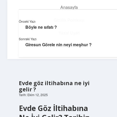
Anasayfa
menüyü
aç
Gizlilik Politikası
Önceki Yazı
Böyle ne sıfatı ?
Günlük Notlar
Yasal Uyarı
Sonraki Yazı
Günlük yaşama tat katan küçük bilgiler.
Giresun Görele nin neyi meşhur ?
Hakkımızda
Evde göz iltihabına ne iyi
gelir ?
Tarih: Ekim 12, 2025
Evde Göz İltihabına