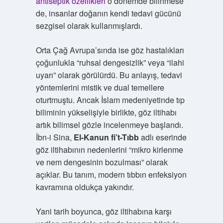
antiseptik özellikleri
o dönemde bilinmese
de, insanlar doğanın kendi tedavi gücünü
sezgisel olarak kullanmışlardı.
Orta Çağ Avrupa’sında ise göz hastalıkları
çoğunlukla “ruhsal dengesizlik” veya “ilahi
uyarı” olarak görülürdü. Bu anlayış, tedavi
yöntemlerini mistik ve dual temellere
oturtmuştu. Ancak İslam medeniyetinde tıp
biliminin yükselişiyle birlikte, göz iltihabı
artık bilimsel gözle incelenmeye başlandı.
İbn-i Sina,
El-Kanun fi’t-Tıbb
adlı eserinde
göz iltihabının nedenlerini “mikro kirlenme
ve nem dengesinin bozulması” olarak
açıklar. Bu tanım, modern tıbbın enfeksiyon
kavramına oldukça yakındır.
Yani tarih boyunca, göz iltihabına karşı