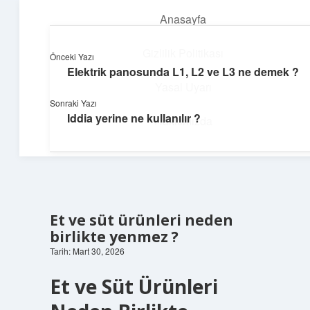
Anasayfa
menüyü
aç
Gizlilik Politikası
Önceki Yazı
Elektrik panosunda L1, L2 ve L3 ne demek ?
Günlük Notlar
Yasal Uyarı
Sonraki Yazı
Günlük yaşama tat katan küçük bilgiler.
Iddia yerine ne kullanılır ?
Hakkımızda
Et ve süt ürünleri neden
birlikte yenmez ?
Tarih: Mart 30, 2026
Et ve Süt Ürünleri