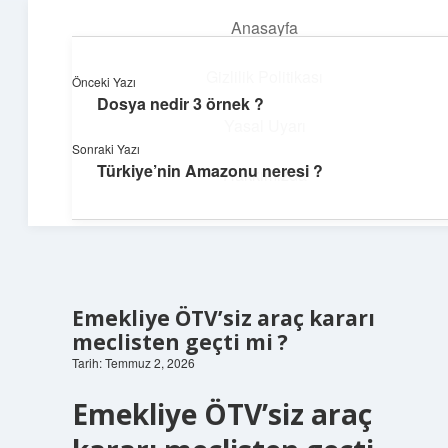
Anasayfa
menüyü
aç
Gizlilik Politikası
Önceki Yazı
Dosya nedir 3 örnek ?
Günlük Notlar
Yasal Uyarı
Sonraki Yazı
Günlük yaşama tat katan küçük bilgiler.
Türkiye’nin Amazonu neresi ?
Hakkımızda
Emekliye ÖTV’siz araç kararı
meclisten geçti mi ?
Tarih: Temmuz 2, 2026
Emekliye ÖTV’siz araç