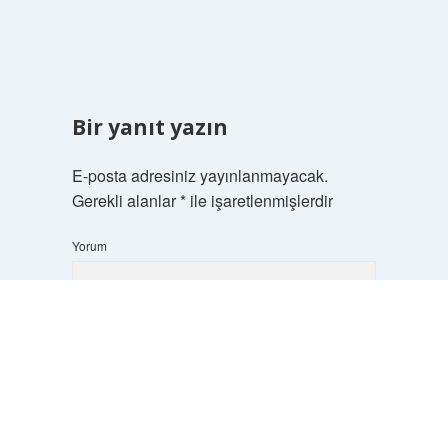
Bir yanıt yazın
E-posta adresiniz yayınlanmayacak.
Gerekli alanlar
*
ile işaretlenmişlerdir
Yorum
Scrol
to
the
top