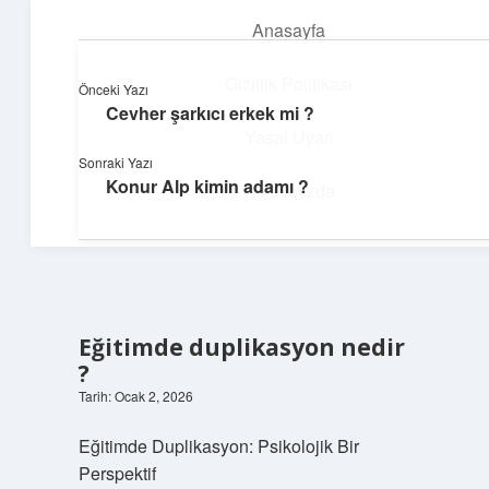
Anasayfa
menüyü
aç
Gizlilik Politikası
Önceki Yazı
Cevher şarkıcı erkek mi ?
Günlük Notlar
Yasal Uyarı
Sonraki Yazı
Günlük yaşama tat katan küçük bilgiler.
Konur Alp kimin adamı ?
Hakkımızda
Eğitimde duplikasyon nedir
?
Tarih: Ocak 2, 2026
Eğitimde Duplikasyon: Psikolojik Bir
Perspektif