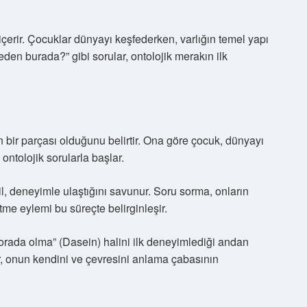
içerir. Çocuklar dünyayı keşfederken, varlığın temel yapı
eden burada?” gibi sorular, ontolojik merakın ilk
n bir parçası olduğunu belirtir. Ona göre çocuk, dünyayı
 ontolojik sorularla başlar.
il, deneyimle ulaştığını savunur. Soru sorma, onların
etme eylemi bu süreçte belirginleşir.
rada olma” (Dasein) halini ilk deneyimlediği andan
lar, onun kendini ve çevresini anlama çabasının