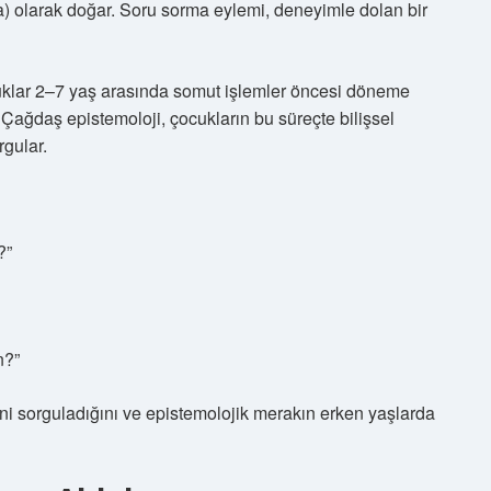
a) olarak doğar. Soru sorma eylemi, deneyimle dolan bir
uklar 2–7 yaş arasında somut işlemler öncesi döneme
r. Çağdaş epistemoloji, çocukların bu süreçte bilişsel
rgular.
?”
n?”
ini sorguladığını ve epistemolojik merakın erken yaşlarda