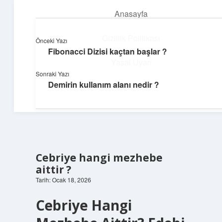
Anasayfa
menüyü
aç
Gizlilik Politikası
Önceki Yazı
Fibonacci Dizisi kaçtan başlar ?
Günlük Notlar
Yasal Uyarı
Sonraki Yazı
Günlük yaşama tat katan küçük bilgiler.
Demirin kullanım alanı nedir ?
Hakkımızda
Cebriye hangi mezhebe
aittir ?
Tarih: Ocak 18, 2026
Cebriye Hangi