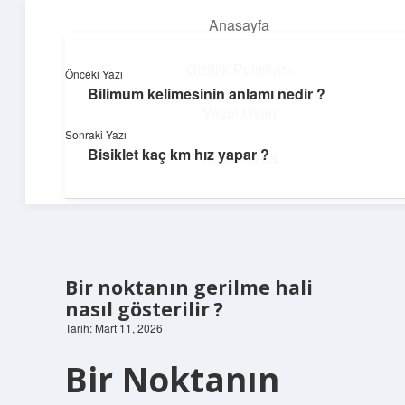
Anasayfa
menüyü
aç
Gizlilik Politikası
Önceki Yazı
Bilimum kelimesinin anlamı nedir ?
Günlük Notlar
Yasal Uyarı
Sonraki Yazı
Günlük yaşama tat katan küçük bilgiler.
Bisiklet kaç km hız yapar ?
Hakkımızda
Bir noktanın gerilme hali
nasıl gösterilir ?
Tarih: Mart 11, 2026
Bir Noktanın