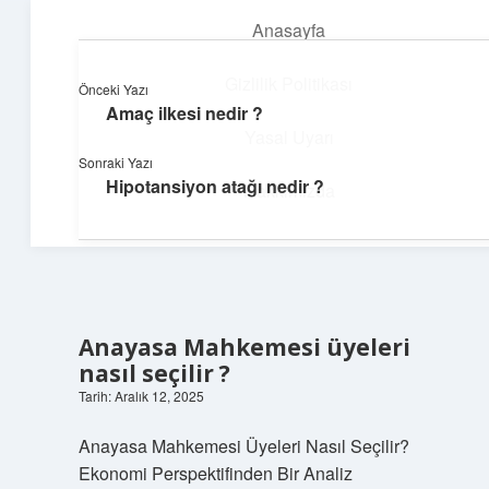
Anasayfa
menüyü
aç
Gizlilik Politikası
Önceki Yazı
Amaç ilkesi nedir ?
Günlük Notlar
Yasal Uyarı
Sonraki Yazı
Günlük yaşama tat katan küçük bilgiler.
Hipotansiyon atağı nedir ?
Hakkımızda
Anayasa Mahkemesi üyeleri
nasıl seçilir ?
Tarih: Aralık 12, 2025
Anayasa Mahkemesi Üyeleri Nasıl Seçilir?
Ekonomi Perspektifinden Bir Analiz