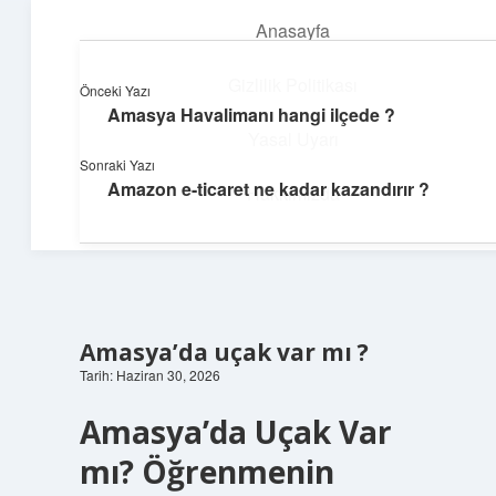
Anasayfa
menüyü
aç
Gizlilik Politikası
Önceki Yazı
Amasya Havalimanı hangi ilçede ?
Günlük Notlar
Yasal Uyarı
Sonraki Yazı
Günlük yaşama tat katan küçük bilgiler.
Amazon e-ticaret ne kadar kazandırır ?
Hakkımızda
Amasya’da uçak var mı ?
Tarih: Haziran 30, 2026
Amasya’da Uçak Var
mı? Öğrenmenin