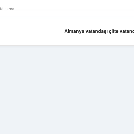
kkımızda
Almanya vatandaşı çifte vatand
Sidebar
vdcasino