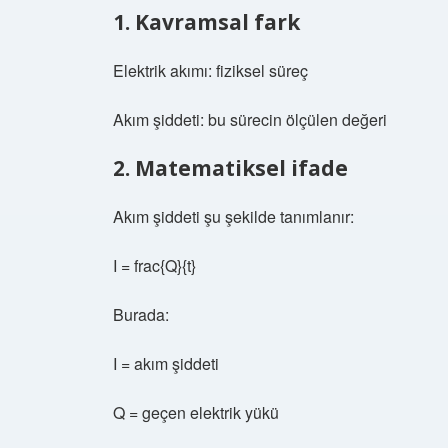
1. Kavramsal fark
Elektrik akımı: fiziksel süreç
Akım şiddeti: bu sürecin ölçülen değeri
2. Matematiksel ifade
Akım şiddeti şu şekilde tanımlanır:
I = frac{Q}{t}
Burada:
I = akım şiddeti
Q = geçen elektrik yükü