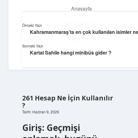
Anasayfa
menüyü
aç
Gizlilik Politikası
Önceki Yazı
Kahramanmaraş’ta en çok kullanılan isimler ne
Günlük Notlar
Yasal Uyarı
Sonraki Yazı
Günlük yaşama tat katan küçük bilgiler.
Kartal Sahile hangi minibüs gider ?
Hakkımızda
261 Hesap Ne İçin Kullanılır
?
Tarih: Haziran 9, 2026
Giriş: Geçmişi