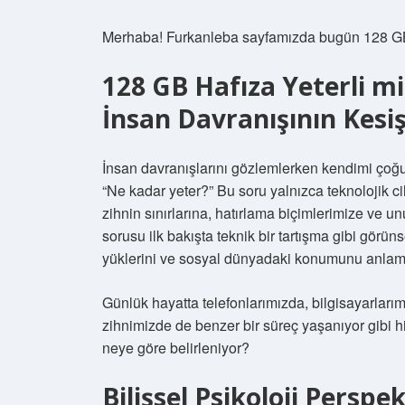
Merhaba! Furkanleba sayfamızda bugün 128 GB haf
128 GB Hafıza Yeterli mid
İnsan Davranışının Kesi
İnsan davranışlarını gözlemlerken kendimi çoğ
“Ne kadar yeter?” Bu soru yalnızca teknolojik 
zihnin sınırlarına, hatırlama biçimlerimize ve u
sorusu ilk bakışta teknik bir tartışma gibi görün
yüklerini ve sosyal dünyadaki konumunu anlamak
Günlük hayatta telefonlarımızda, bilgisayarlarımı
zihnimizde de benzer bir süreç yaşanıyor gibi h
neye göre belirleniyor?
Bilişsel Psikoloji Perspe