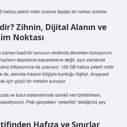
ıza yeterli midir üzerine faydalı bir rehber sizlerle.
ir? Zihnin, Dijital Alanın ve
şim Noktası
u zaman basit bir sorunun etrafında dönerken buluyorum:
cihazların depolama kapasitesine değil, aynı zamanda
nutma ihtiyacımıza da uzanıyor. 128 GB hafıza yeterli midir
se de, aslında insanın bilgiyle kurduğu ilişkiyi, duygusal
 için güçlü bir metafor sunuyor.
zda ve bulut sistemlerinde sürekli veri biriktirirken,
issediyorum. Peki gerçekten “yeterlilik” dediğimiz şey
ktifinden Hafıza ve Sınırlar