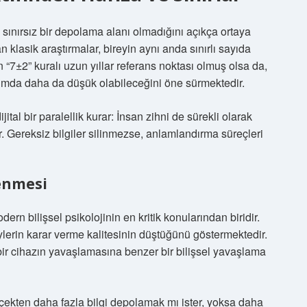
ın sınırsız bir depolama alanı olmadığını açıkça ortaya
 klasik araştırmalar, bireyin aynı anda sınırlı sayıda
’ın “7±2” kuralı uzun yıllar referans noktası olmuş olsa da,
umda daha da düşük olabileceğini öne sürmektedir.
tal bir paralellik kurar: İnsan zihni de sürekli olarak
r. Gereksiz bilgiler silinmezse, anlamlandırma süreçleri
lenmesi
ern bilişsel psikolojinin en kritik konularından biridir.
eylerin karar verme kalitesinin düştüğünü göstermektedir.
ir cihazın yavaşlamasına benzer bir bilişsel yavaşlama
erçekten daha fazla bilgi depolamak mı ister, yoksa daha