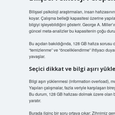
Bilişsel psikoloji araştırmaları, insan hafızasın
koyar. Çalışma belleği kapasitesi üzerine yapılan
bilgiyi işleyebildiğini gösterir. George A. Miller
güncel meta-analizler bu kapasitenin çoğu dur
Bu açıdan bakıldığında, 128 GB hafıza sorusu diji
“temizlenme” ve “önceliklendirme” ihtiyacı duya
yavaşlar.
Seçici dikkat ve bilgi aşırı yük
Bilgi aşırı yüklenmesi (information overload), mod
Yapılan çalışmalar, fazla veriyle karşılaşan bir
Bu durum, 128 GB hafızası dolmak üzere olan b
yaratır.
Burada ilginç bir soru ortaya çıkar: Zihnimiz g