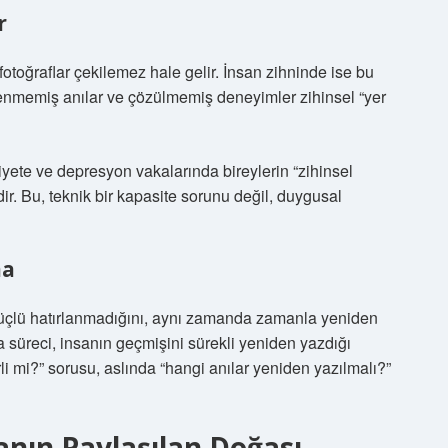
r
otoğraflar çekilemez hale gelir. İnsan zihninde ise bu
şlenmemiş anılar ve çözülmemiş deneyimler zihinsel “yer
ksiyete ve depresyon vakalarında bireylerin “zihinsel
dir. Bu, teknik bir kapasite sorunu değil, duygusal
ma
güçlü hatırlanmadığını, aynı zamanda zamanla yeniden
a süreci, insanın geçmişini sürekli yeniden yazdığı
li mi?” sorusu, aslında “hangi anılar yeniden yazılmalı?”
zanın Paylaşılan Doğası