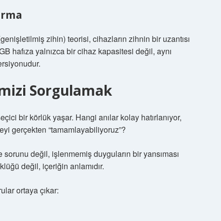
tırma
enişletilmiş zihin) teorisi, cihazların zihnin bir uzantısı
B hafıza yalnızca bir cihaz kapasitesi değil, aynı
ersiyonudur.
imizi Sorgulamak
ci bir körlük yaşar. Hangi anılar kolay hatırlanıyor,
ceyi gerçekten “tamamlayabiliyoruz”?
te sorunu değil, işlenmemiş duyguların bir yansıması
lüğü değil, içeriğin anlamıdır.
ar ortaya çıkar: