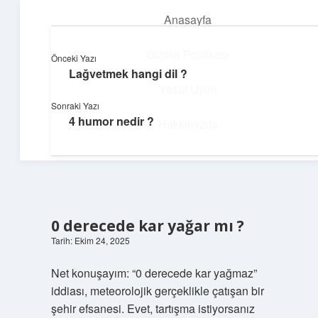
Anasayfa
menüyü
aç
Gizlilik Politikası
Önceki Yazı
Lağvetmek hangi dil ?
Günlük Notlar
Yasal Uyarı
Sonraki Yazı
Günlük yaşama tat katan küçük bilgiler.
4 humor nedir ?
Hakkımızda
0 derecede kar yağar mı ?
Tarih: Ekim 24, 2025
Net konuşayım: “0 derecede kar yağmaz”
iddiası, meteorolojik gerçeklikle çatışan bir
şehir efsanesi. Evet, tartışma istiyorsanız