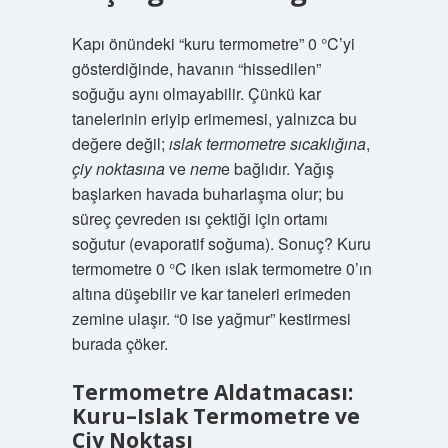
Kapı önündeki “kuru termometre” 0 °C’yi
gösterdiğinde, havanın “hissedilen”
soğuğu aynı olmayabilir. Çünkü kar
tanelerinin eriyip erimemesi, yalnızca bu
değere değil;
ıslak termometre sıcaklığına
,
çiy noktasına
ve
nem
e bağlıdır. Yağış
başlarken havada buharlaşma olur; bu
süreç çevreden ısı çektiği için ortamı
soğutur (evaporatif soğuma). Sonuç? Kuru
termometre 0 °C iken ıslak termometre 0’ın
altına düşebilir ve kar taneleri erimeden
zemine ulaşır. “0 ise yağmur” kestirmesi
burada çöker.
Termometre Aldatmacası:
Kuru–Islak Termometre ve
Çiy Noktası