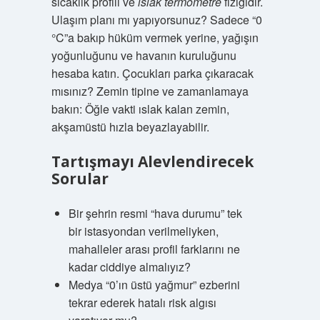
sıcaklık profili ve
ıslak termometre
fiziğidir.
Ulaşım planı mı yapıyorsunuz? Sadece “0
°C”a bakıp hüküm vermek yerine, yağışın
yoğunluğunu ve havanın kuruluğunu
hesaba katın. Çocukları parka çıkaracak
mısınız? Zemin tipine ve zamanlamaya
bakın: Öğle vakti ıslak kalan zemin,
akşamüstü hızla beyazlayabilir.
Tartışmayı Alevlendirecek
Sorular
Bir şehrin resmi “hava durumu” tek
bir istasyondan verilmeliyken,
mahalleler arası profil farklarını ne
kadar ciddiye almalıyız?
Medya “0’ın üstü yağmur” ezberini
tekrar ederek hatalı risk algısı