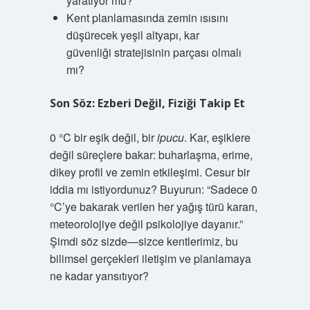
yaratıyor mu?
Kent planlamasında zemin ısısını
düşürecek yeşil altyapı, kar
güvenliği stratejisinin parçası olmalı
mı?
Son Söz: Ezberi Değil, Fiziği Takip Et
0 °C bir eşik değil, bir
ipucu
. Kar, eşiklere
değil süreçlere bakar: buharlaşma, erime,
dikey profil ve zemin etkileşimi. Cesur bir
iddia mı istiyordunuz? Buyurun: “Sadece 0
°C’ye bakarak verilen her yağış türü kararı,
meteorolojiye değil psikolojiye dayanır.”
Şimdi söz sizde—sizce kentlerimiz, bu
bilimsel gerçekleri iletişim ve planlamaya
ne kadar yansıtıyor?