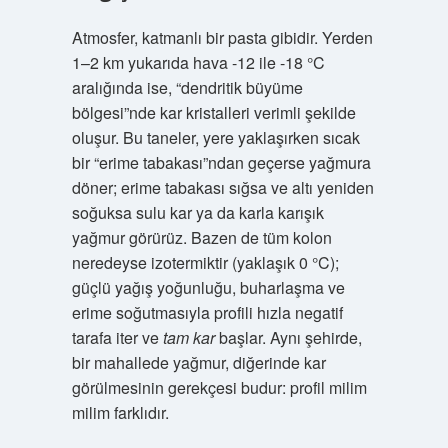
Atmosfer, katmanlı bir pasta gibidir. Yerden
1–2 km yukarıda hava -12 ile -18 °C
aralığında ise, “dendritik büyüme
bölgesi”nde kar kristalleri verimli şekilde
oluşur. Bu taneler, yere yaklaşırken sıcak
bir “erime tabakası”ndan geçerse yağmura
döner; erime tabakası sığsa ve altı yeniden
soğuksa sulu kar ya da karla karışık
yağmur görürüz. Bazen de tüm kolon
neredeyse izotermiktir (yaklaşık 0 °C);
güçlü yağış yoğunluğu, buharlaşma ve
erime soğutmasıyla profili hızla negatif
tarafa iter ve
tam kar
başlar. Aynı şehirde,
bir mahallede yağmur, diğerinde kar
görülmesinin gerekçesi budur: profil milim
milim farklıdır.