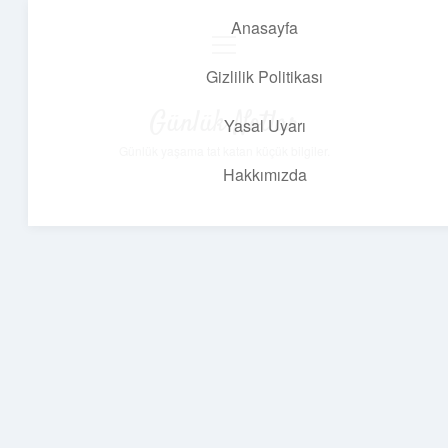
Anasayfa
menüyü
aç
Gizlilik Politikası
Günlük Notlar
Yasal Uyarı
Günlük yaşama tat katan küçük bilgiler.
Hakkımızda