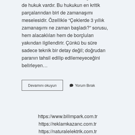
de hukuk vardır. Bu hukukun en kritik
parçalarından biri de zamanaşımı
meselesidir. Özellikle “Çeklerde 3 yıllık
zamanaşımı ne zaman başladı?” sorusu,
hem alacaklıları hem de borçluları
yakından ilgilendirir. Çünkü bu süre
sadece teknik bir detay değil; doğrudan
paranın tahsil edilip edilemeyeceğini
belirleyen…
Çeklerde
Devamını okuyun
Yorum Bırak
3
yıllık
zamanaşımı
ne
zaman
https://www.bilimpark.com.tr
başladı
https://reklamkazanc.com.tr
?
https://naturalelektrik.com.tr