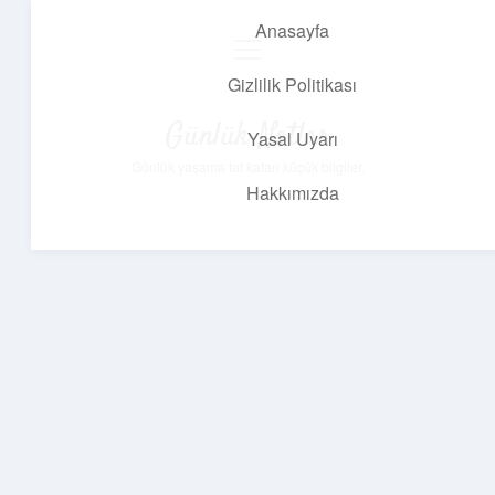
Anasayfa
menüyü
aç
Gizlilik Politikası
Günlük Notlar
Yasal Uyarı
Günlük yaşama tat katan küçük bilgiler.
Hakkımızda