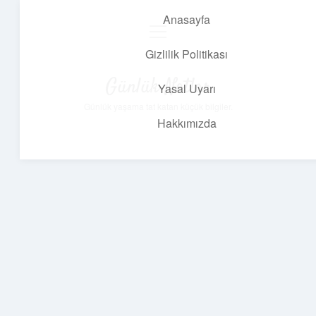
Anasayfa
menüyü
aç
Gizlilik Politikası
Günlük Notlar
Yasal Uyarı
Günlük yaşama tat katan küçük bilgiler.
Hakkımızda