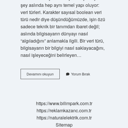
şey aslında hep aynı temel yapı oluyor:
veri türleri. Karakter sayısal boolean veri
türü nedir diye düşündüğümüzde, işin özü
sadece teknik bir tanımdan ibaret değil;
aslında bilgisayarın dünyayı nasıl
“algıladığını” anlamakla ilgili. Bir veri türü,
bilgisayarın bir bilgiyi nasıl saklayacağını,
nasıl işleyeceğini belirleyen…
Karakter
Devamını okuyun
Yorum Bırak
sayısal
boolean
veri
türü
nedir
https://www.bilimpark.com.tr
?
https://reklamkazanc.com.tr
https://naturalelektrik.com.tr
Sitemap