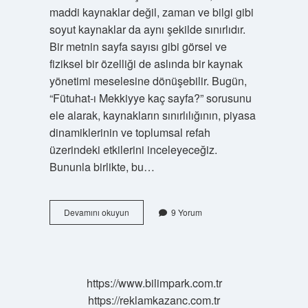
maddi kaynaklar değil, zaman ve bilgi gibi
soyut kaynaklar da aynı şekilde sınırlıdır.
Bir metnin sayfa sayısı gibi görsel ve
fiziksel bir özelliği de aslında bir kaynak
yönetimi meselesine dönüşebilir. Bugün,
“Fütuhat-ı Mekkiyye kaç sayfa?” sorusunu
ele alarak, kaynakların sınırlılığının, piyasa
dinamiklerinin ve toplumsal refah
üzerindeki etkilerini inceleyeceğiz.
Bununla birlikte, bu…
Fütuhat
Devamını okuyun
9 Yorum
ı
Mekkiyye
kaç
sayfa
?
https://www.bilimpark.com.tr
https://reklamkazanc.com.tr