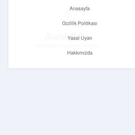
Anasayfa
menüyü
aç
Gizlilik Politikası
Günlük Notlar
Yasal Uyarı
Günlük yaşama tat katan küçük bilgiler.
Hakkımızda