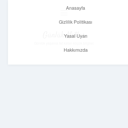
Anasayfa
menüyü
aç
Gizlilik Politikası
Günlük Notlar
Yasal Uyarı
Günlük yaşama tat katan küçük bilgiler.
Hakkımızda