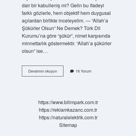
dair bir kabulleniş mi? Gelin bu ifadeyi
farklı gözlerle, hem objektif hem duygusal
açılardan birlikte inceleyelim. — “Allah’a
Şükürler Olsun” Ne Demek? Türk Dil
Kurumu’na göre “şükür”, nimet karşısında
minnettarlık göstermektir. “Allah’a şükürler
olsun” ise…
Allaha
Devamını okuyun
16 Yorum
şükürler
olsun
ne
demek
?
https://www.bilimpark.com.tr
https://reklamkazanc.com.tr
https://naturalelektrik.com.tr
Sitemap