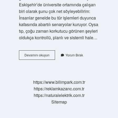
Eskişehir’de üniversite ortamında çalışan
biri olarak şunu çok net söyleyebilirim:
İnsanlar genelde bu tür işlemleri duyunca
kafasında abartılı senaryolar kuruyor. Oysa
tıp, çoğu zaman korkutucu görünen şeyleri
oldukça kontrollü, planlı ve sistemli hale…
Probe
Devamını okuyun
Yorum Bırak
küretaj
nedir,
nasıl
yapılır
?
https://www.bilimpark.com.tr
https://reklamkazanc.com.tr
https://naturalelektrik.com.tr
Sitemap