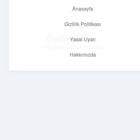
Anasayfa
menüyü
aç
Gizlilik Politikası
Günlük Notlar
Yasal Uyarı
Günlük yaşama tat katan küçük bilgiler.
Hakkımızda