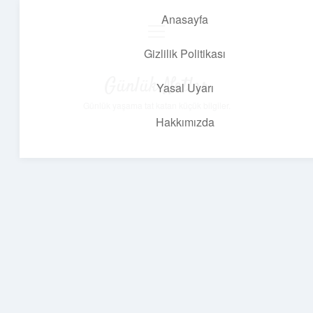
Anasayfa
menüyü
aç
Gizlilik Politikası
Günlük Notlar
Yasal Uyarı
Günlük yaşama tat katan küçük bilgiler.
Hakkımızda