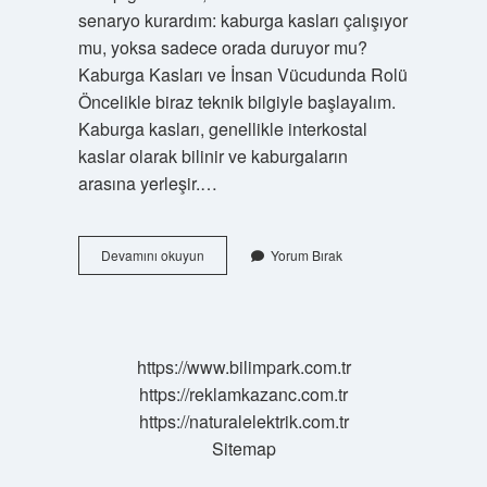
senaryo kurardım: kaburga kasları çalışıyor
mu, yoksa sadece orada duruyor mu?
Kaburga Kasları ve İnsan Vücudunda Rolü
Öncelikle biraz teknik bilgiyle başlayalım.
Kaburga kasları, genellikle interkostal
kaslar olarak bilinir ve kaburgaların
arasına yerleşir.…
Kaburga
Devamını okuyun
Yorum Bırak
kasları
kasılır
mı
?
https://www.bilimpark.com.tr
https://reklamkazanc.com.tr
https://naturalelektrik.com.tr
Sitemap