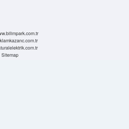
ww.bilimpark.com.tr
reklamkazanc.com.tr
aturalelektrik.com.tr
Sitemap